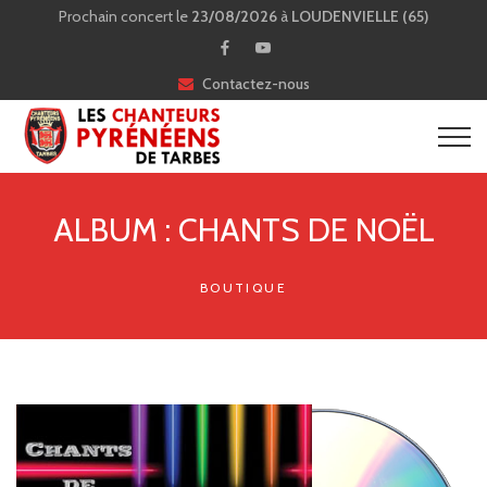
Prochain concert le
23/08/2026
à
LOUDENVIELLE (65)
Contactez-nous
ALBUM : CHANTS DE NOËL
BOUTIQUE