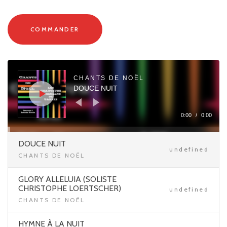
COMMANDER
Audio
Player
CHANTS DE NOËL
DOUCE NUIT
0:00
/
0:00
DOUCE NUIT
undefined
CHANTS DE NOËL
GLORY ALLELUIA (SOLISTE
CHRISTOPHE LOERTSCHER)
undefined
CHANTS DE NOËL
HYMNE À LA NUIT